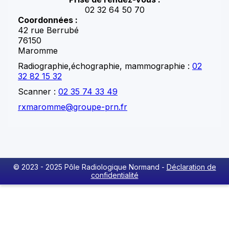
02 32 64 50 70
Coordonnées :
42 rue Berrubé
76150
Maromme
Radiographie,échographie, mammographie :
02
32 82 15 32
Scanner :
02 35 74 33 49
rxmaromme@groupe-prn.fr
© 2023 - 2025 Pôle Radiologique Normand -
Déclaration de
confidentialité